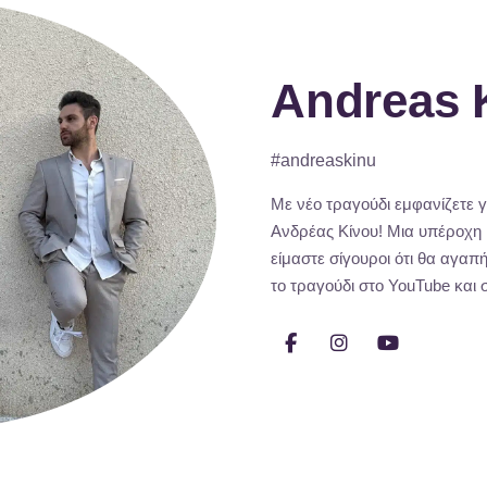
Andreas 
#andreaskinu
Με νέο τραγούδι εμφανίζετε 
Ανδρέας Κίνου! Μια υπέροχη μ
είμαστε σίγουροι ότι θα αγα
το τραγούδι στο YouTube και